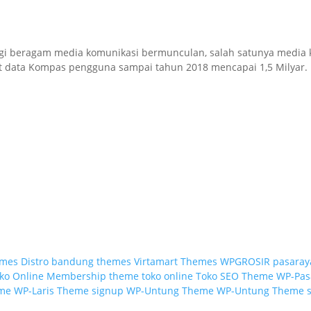
ogi beragam media komunikasi bermunculan, salah satunya media
t data Kompas pengguna sampai tahun 2018 mencapai 1,5 Milyar. 
emes
Distro bandung themes
Virtamart Themes
WPGROSIR
pasaray
ko Online Membership
theme toko online
Toko SEO Theme
WP-Pas
eme
WP-Laris Theme signup
WP-Untung Theme
WP-Untung Theme 