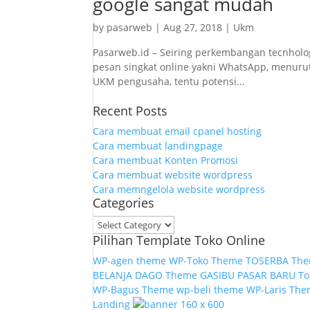
google sangat mudah
by
pasarweb
|
Aug 27, 2018
|
Ukm
Pasarweb.id – Seiring perkembangan tecnhol
pesan singkat online yakni WhatsApp, menuru
UKM pengusaha, tentu potensi...
Recent Posts
Cara membuat email cpanel hosting
Cara membuat landingpage
Cara membuat Konten Promosi
Cara membuat website wordpress
Cara memngelola website wordpress
Categories
Categories
Pilihan Template Toko Online
WP-agen theme
WP-Toko Theme
TOSERBA Th
BELANJA
DAGO Theme
GASIBU
PASAR BARU
To
WP-Bagus Theme
wp-beli theme
WP-Laris Th
Landing