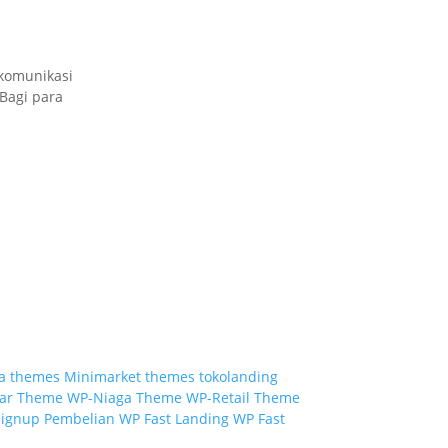
 komunikasi
Bagi para
a themes
Minimarket themes
tokolanding
ar Theme
WP-Niaga Theme
WP-Retail Theme
signup
Pembelian WP Fast Landing
WP Fast